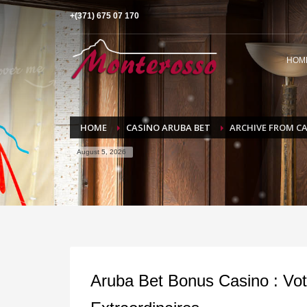
+(371) 675 07 170
HOM
HOME
CASINO ARUBA BET
ARCHIVE FROM C
August 5, 2026
Aruba Bet Bonus Casino : Vot