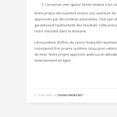
Conserver une rigueur stricte relative à les
Notre propre dévouement envers une aventure de di
approuvés par des instituts autonomes. Tout spin de 
garantissent l’authenticité des résultats. Cette pré
notre notoriété dans le domaine.
L’écosystème d’offres du casino Aruba Bet représente
correspond d’un propre système conçu pour valorise
de mise. Notre propre approche axée sur le utilisa
entertainment en ligne.
PUBLISHED IN
CASINO ARUBA BET