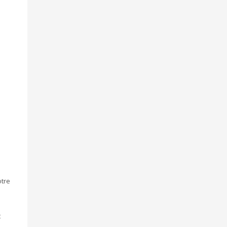
otre
t