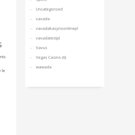
Uncategorized
vavada
vavadakasynoonlinepl
vavadatestpl
s
Vavus
ants
Vegas Casino (6)
wawada
 le