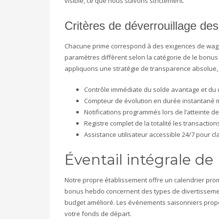
visible, ce que nous suivons strictement.
Critères de déverrouillage des
Chacune prime correspond à des exigences de wager 
paramètres diffèrent selon la catégorie de le bonu
appliquons une stratégie de transparence absolue, 
Contrôle immédiate du solde avantage et du c
Compteur de évolution en durée instantané m
Notifications programmés lors de l’atteinte 
Registre complet de la totalité les transactio
Assistance utilisateur accessible 24/7 pour cl
Éventail intégrale de
Notre propre établissement offre un calendrier promo
bonus hebdo concernent des types de divertissement
budget amélioré. Les événements saisonniers propos
votre fonds de départ.