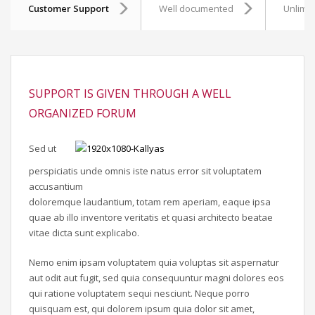
Customer Support
Well documented
Unlimit
SUPPORT IS GIVEN THROUGH A WELL
ORGANIZED FORUM
Sed ut
perspiciatis unde omnis iste natus error sit voluptatem
accusantium
doloremque laudantium, totam rem aperiam, eaque ipsa
quae ab illo inventore veritatis et quasi architecto beatae
vitae dicta sunt explicabo.
Nemo enim ipsam voluptatem quia voluptas sit aspernatur
aut odit aut fugit, sed quia consequuntur magni dolores eos
qui ratione voluptatem sequi nesciunt. Neque porro
quisquam est, qui dolorem ipsum quia dolor sit amet,