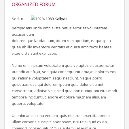
ORGANIZED FORUM
Sed ut
perspiciatis unde omnis iste natus error sit voluptatem
accusantium
doloremque laudantium, totam rem aperiam, eaque ipsa
quae ab illo inventore veritatis et quasi architecto beatae
vitae dicta sunt explicabo.
Nemo enim ipsam voluptatem quia voluptas sit aspernatur
aut odit aut fugit, sed quia consequuntur magni dolores eos
qui ratione voluptatem sequi nesciunt. Neque porro
quisquam est, qui dolorem ipsum quia dolor sit amet,
consectetur, adipisci velit, sed quia non numquam eius modi
tempora incidunt ut labore et dolore magnam aliquam
quaerat voluptatem.
Ut enim ad minima veniam, quis nostrum exercitationem
ullam corporis suscipit laboriosam, nisi ut aliquid ex ea
commodi consequatur? Quis autem vel eum iure