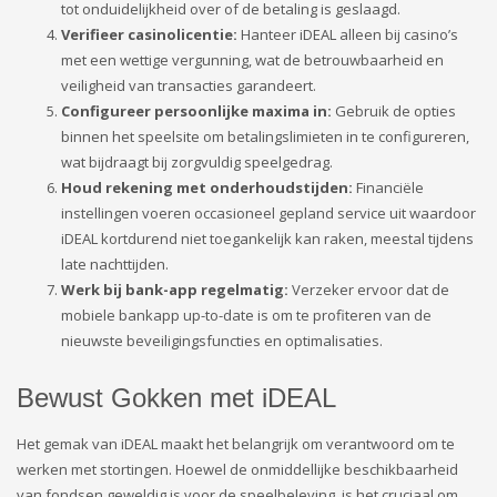
tot onduidelijkheid over of de betaling is geslaagd.
Verifieer casinolicentie:
Hanteer iDEAL alleen bij casino’s
met een wettige vergunning, wat de betrouwbaarheid en
veiligheid van transacties garandeert.
Configureer persoonlijke maxima in:
Gebruik de opties
binnen het speelsite om betalingslimieten in te configureren,
wat bijdraagt bij zorgvuldig speelgedrag.
Houd rekening met onderhoudstijden:
Financiële
instellingen voeren occasioneel gepland service uit waardoor
iDEAL kortdurend niet toegankelijk kan raken, meestal tijdens
late nachttijden.
Werk bij bank-app regelmatig:
Verzeker ervoor dat de
mobiele bankapp up-to-date is om te profiteren van de
nieuwste beveiligingsfuncties en optimalisaties.
Bewust Gokken met iDEAL
Het gemak van iDEAL maakt het belangrijk om verantwoord om te
werken met stortingen. Hoewel de onmiddellijke beschikbaarheid
van fondsen geweldig is voor de speelbeleving, is het cruciaal om