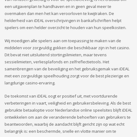
een uitgavenplan te handhaven en in geen geval meer te
overmaken dan men het kan veroorloven te kwijtraken. De
helderheid van iDEAL overschrijvingen in bankafschriften helpt
spelers om een helder overzicht te houden van hun speelkosten.
Wij moedigen alle spelers aan om toepassing te maken van de
middelen voor zorgvuldig gokken die beschikbaar zijn in het casino.
Dit bevat niet uitsluitend stortingslimieten, maar tevens
sessielimieten, verliesplafonds en zelfreflectietools. Het
samenbrengen van de beveiliging en het gebruiksgemak van iDEAL
met een zorgvuldige speelhouding zorgt voor de best plezierige en
langdurige casino-ervaring.
De toekomst van iDEAL oogt er positief uit, met voortdurende
verbeteringen in vaart, veiligheid en gebruikersbeleving. Als de best
gebruikte betaaloptie voor Nederlandse online speelsites blijft iDEAL
ontwikkelen om aan de veranderende behoeften van gebruikers te
beantwoorden, waarbij de aandacht blijft gericht zijn op wat echt
belangrijk is: een beschermde, snelle en vlotte manier om te