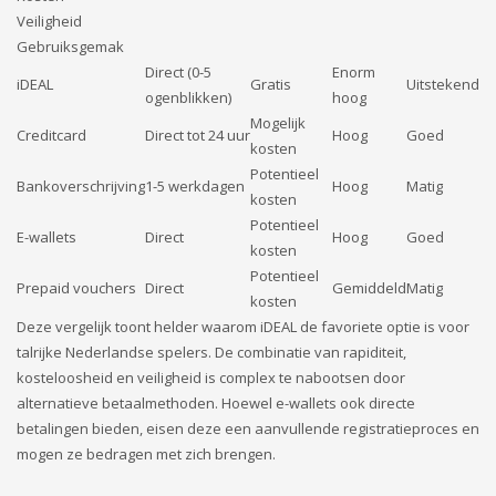
Veiligheid
Gebruiksgemak
Direct (0-5
Enorm
iDEAL
Gratis
Uitstekend
ogenblikken)
hoog
Mogelijk
Creditcard
Direct tot 24 uur
Hoog
Goed
kosten
Potentieel
Bankoverschrijving
1-5 werkdagen
Hoog
Matig
kosten
Potentieel
E-wallets
Direct
Hoog
Goed
kosten
Potentieel
Prepaid vouchers
Direct
Gemiddeld
Matig
kosten
Deze vergelijk toont helder waarom iDEAL de favoriete optie is voor
talrijke Nederlandse spelers. De combinatie van rapiditeit,
kosteloosheid en veiligheid is complex te nabootsen door
alternatieve betaalmethoden. Hoewel e-wallets ook directe
betalingen bieden, eisen deze een aanvullende registratieproces en
mogen ze bedragen met zich brengen.