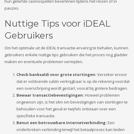
hun geliefde casinospellen beoefenen tijdens het reizen of in
pauzes.
Nuttige Tips voor iDEAL
Gebruikers
Om het optimale uit de iDEAL transactie-ervaring te behalen, kunnen
gebruikers enkele nuttige tips gebruiken die het proces nog gladder
maken en eventuele problemen vermijden.
Check banksaldi voor grote stortingen:
Verzeker ervoor
dat er voldoende saldo verkrijgbaar is op de rekening voordat
een overschrijving wordt gestart, vooral bij grotere bedragen.
Bewaar transactiebevestigingen:
Hoewel problemen
ongewoon zijn, is het slim om bevestigingen van stortingen te
behouden voor het geval er twijfels ontstaan over een
specifieke transactie.
Benut een betrouwbare internetverbinding:
Een
onderbroken verbinding terwijl het betaalproces kan leiden