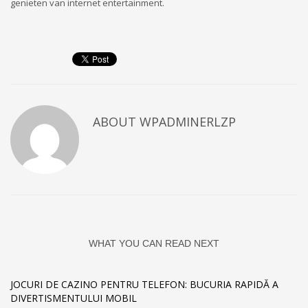
genieten van internet entertainment.
ABOUT
WPADMINERLZP
WHAT YOU CAN READ NEXT
JOCURI DE CAZINO PENTRU TELEFON: BUCURIA RAPIDĂ A
DIVERTISMENTULUI MOBIL