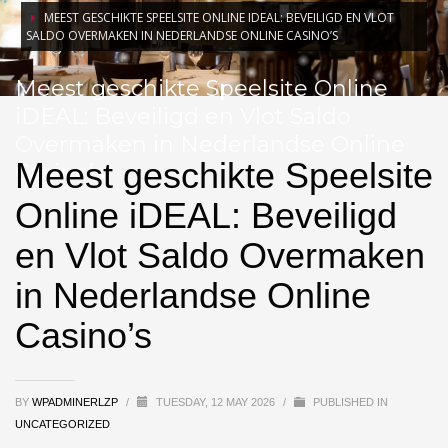
MEEST GESCHIKTE SPEELSITE ONLINE IDEAL: BEVEILIGD EN VLOT
SALDO OVERMAKEN IN NEDERLANDSE ONLINE CASINO’S
Meest geschikte Speelsite Online
iDEAL: Beveiligd en Vlot Saldo
Overmaken in Nederlandse Online
Meest geschikte Speelsite
Casino’s
Online iDEAL: Beveiligd
en Vlot Saldo Overmaken
in Nederlandse Online
Casino’s
BY
WPADMINERLZP
/
TUESDAY, 12 MAY 2026
/
PUBLISHED IN
UNCATEGORIZED