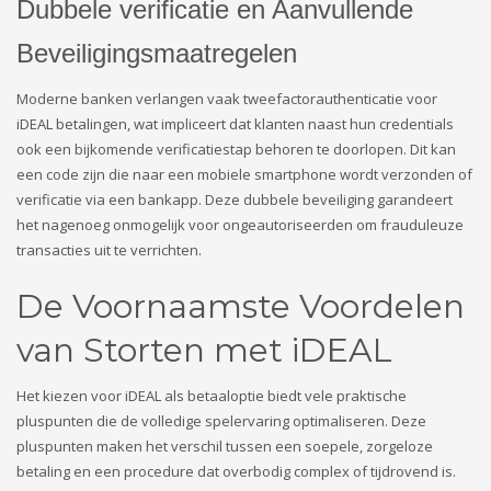
Dubbele verificatie en Aanvullende
Beveiligingsmaatregelen
Moderne banken verlangen vaak tweefactorauthenticatie voor
iDEAL betalingen, wat impliceert dat klanten naast hun credentials
ook een bijkomende verificatiestap behoren te doorlopen. Dit kan
een code zijn die naar een mobiele smartphone wordt verzonden of
verificatie via een bankapp. Deze dubbele beveiliging garandeert
het nagenoeg onmogelijk voor ongeautoriseerden om frauduleuze
transacties uit te verrichten.
De Voornaamste Voordelen
van Storten met iDEAL
Het kiezen voor iDEAL als betaaloptie biedt vele praktische
pluspunten die de volledige spelervaring optimaliseren. Deze
pluspunten maken het verschil tussen een soepele, zorgeloze
betaling en een procedure dat overbodig complex of tijdrovend is.