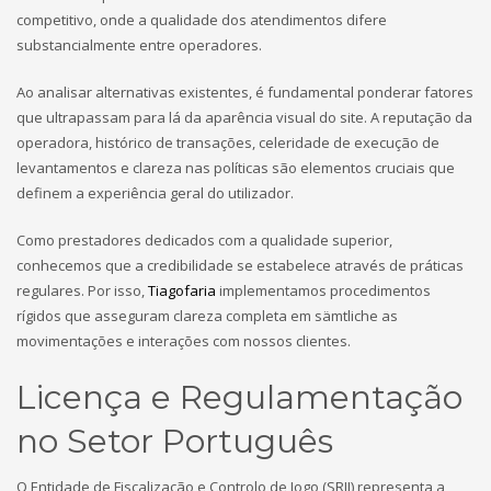
competitivo, onde a qualidade dos atendimentos difere
substancialmente entre operadores.
Ao analisar alternativas existentes, é fundamental ponderar fatores
que ultrapassam para lá da aparência visual do site. A reputação da
operadora, histórico de transações, celeridade de execução de
levantamentos e clareza nas políticas são elementos cruciais que
definem a experiência geral do utilizador.
Como prestadores dedicados com a qualidade superior,
conhecemos que a credibilidade se estabelece através de práticas
regulares. Por isso,
Tiagofaria
implementamos procedimentos
rígidos que asseguram clareza completa em sämtliche as
movimentações e interações com nossos clientes.
Licença e Regulamentação
no Setor Português
O Entidade de Fiscalização e Controlo de Jogo (SRIJ) representa a