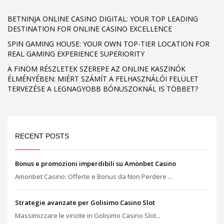
BETNINJA ONLINE CASINO DIGITAL: YOUR TOP LEADING
DESTINATION FOR ONLINE CASINO EXCELLENCE
SPIN GAMING HOUSE: YOUR OWN TOP-TIER LOCATION FOR
REAL GAMING EXPERIENCE SUPERIORITY
A FINOM RÉSZLETEK SZEREPE AZ ONLINE KASZINÓK
ÉLMÉNYÉBEN: MIÉRT SZÁMÍT A FELHASZNÁLÓI FELÜLET
TERVEZÉSE A LEGNAGYOBB BÓNUSZOKNÁL IS TÖBBET?
RECENT POSTS
Bonus e promozioni imperdibili su Amonbet Casino
Amonbet Casino: Offerte e Bonus da Non Perdere ...
Strategie avanzate per Golisimo Casino Slot
Massimizzare le vincite in Golisimo Casino Slot...