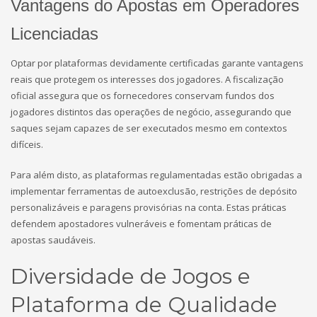
Vantagens do Apostas em Operadores
Licenciadas
Optar por plataformas devidamente certificadas garante vantagens
reais que protegem os interesses dos jogadores. A fiscalização
oficial assegura que os fornecedores conservam fundos dos
jogadores distintos das operações de negócio, assegurando que
saques sejam capazes de ser executados mesmo em contextos
difíceis.
Para além disto, as plataformas regulamentadas estão obrigadas a
implementar ferramentas de autoexclusão, restrições de depósito
personalizáveis e paragens provisórias na conta. Estas práticas
defendem apostadores vulneráveis e fomentam práticas de
apostas saudáveis.
Diversidade de Jogos e
Plataforma de Qualidade