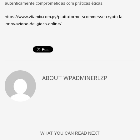
autenticamente comprometidas com práticas éticas.
https://www.vitamix.com.py/piattaforme-scommesse-crypto-la-
innovazione-del-gioco-online/
ABOUT
WPADMINERLZP
WHAT YOU CAN READ NEXT