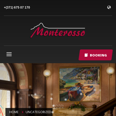
+(371) 675 07 170
BOOKING
HOME
UNCATEGORIZED