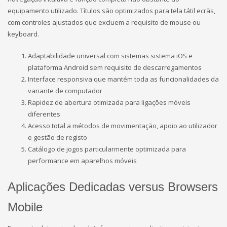
equipamento utilizado. Títulos são optimizados para tela tátil ecrãs,
com controles ajustados que excluem a requisito de mouse ou
keyboard.
Adaptabilidade universal com sistemas sistema iOS e
plataforma Android sem requisito de descarregamentos
Interface responsiva que mantém toda as funcionalidades da
variante de computador
Rapidez de abertura otimizada para ligações móveis
diferentes
Acesso total a métodos de movimentação, apoio ao utilizador
e gestão de registo
Catálogo de jogos particularmente optimizada para
performance em aparelhos móveis
Aplicações Dedicadas versus Browsers
Mobile